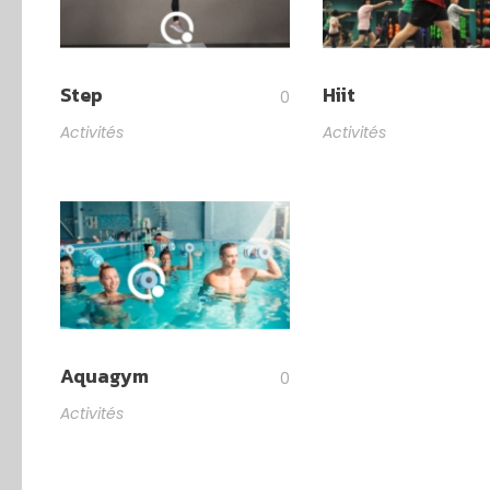
Step
Hiit
0
Activités
Activités
Aquagym
0
Activités