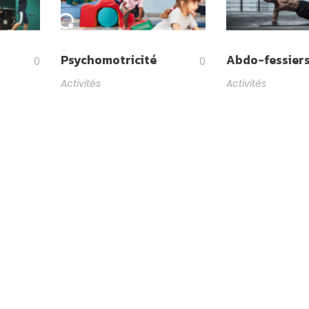
Psychomotricité
Abdo-fessier
0
0
Activités
Activités